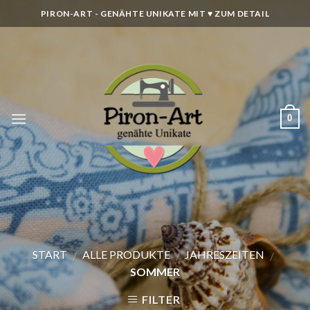
Skip
PIRON-ART - GENÄHTE UNIKATE MIT ♥ ZUM DETAIL
to
content
0
START
ALLE PRODUKTE
JAHRESZEITEN
/
/
/
SOMMER
FILTER