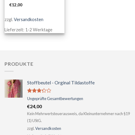
2.97
€
12,00
von 5
zzgl.
Versandkosten
Lieferzeit:
1-2 Werktage
PRODUKTE
Stoffbeutel - Orginal Tildastoffe
Bewertet
Ungeprüfte Gesamtbewertungen
mit
€
24,00
3.04
von 5
Kein Mehrwertsteuerausweis, da Kleinunternehmer nach §19
(1) UStG.
zzgl.
Versandkosten