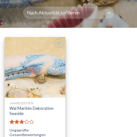
AUF DIE
WUNSCHLISTE
JAHRESZEITEN
Wal Maritim Dekoration
Seaside
Bewertet
Ungeprüfte
mit
Gesamtbewertungen