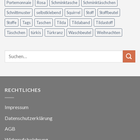
Portemonnaie
Rosa
Schminktasche
Schminktäschchen
Schnittmuster
selbstklebend
Squirrel
Stoff
Stoffbeutel
Stoffe
Tags
Taschen
Tilda
Tildaband
Tildastoff
Täschchen
türkis
Türkranz
Waschbeutel
Weihnachten
RECHTLICHES
Impressum
Datenschutzerklärung
AGB
Widerrufsbelehrung