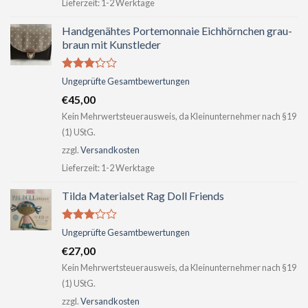
Lieferzeit:
1-2 Werktage
Handgenähtes Portemonnaie Eichhörnchen grau-
braun mit Kunstleder
Bewertet
Ungeprüfte Gesamtbewertungen
mit
€
45,00
2.99
von 5
Kein Mehrwertsteuerausweis, da Kleinunternehmer nach §19
(1) UStG.
zzgl.
Versandkosten
Lieferzeit:
1-2 Werktage
Tilda Materialset Rag Doll Friends
Bewertet
Ungeprüfte Gesamtbewertungen
mit
€
27,00
2.98
von 5
Kein Mehrwertsteuerausweis, da Kleinunternehmer nach §19
(1) UStG.
zzgl.
Versandkosten