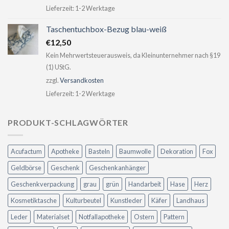
Lieferzeit:
1-2 Werktage
Taschentuchbox-Bezug blau-weiß
€
12,50
Kein Mehrwertsteuerausweis, da Kleinunternehmer nach §19
(1) UStG.
zzgl.
Versandkosten
Lieferzeit:
1-2 Werktage
PRODUKT-SCHLAGWÖRTER
Acufactum
Apotheke
Basteln
Baumwolle
Dekoration
Fox
Geldbörse
Geschenk
Geschenkanhänger
Geschenkverpackung
grau
grün
Handarbeit
Hase
Herz
Kosmetiktasche
Kulturbeutel
Kunstleder
Käfer
Landhaus
Leder
Materialset
Notfallapotheke
Ostern
Pattern