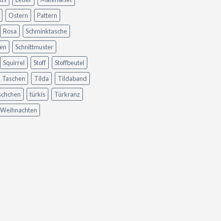
Ostern
Pattern
Rosa
Schminktasche
en
Schnittmuster
Squirrel
Stoff
Stoffbeutel
Taschen
Tilda
Tildaband
schchen
türkis
Türkranz
Weihnachten