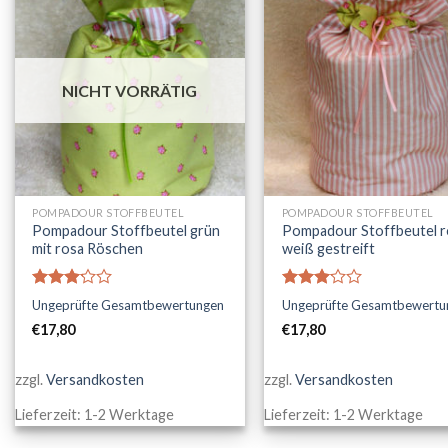
AUF DIE
AUF DIE
WUNSCHLISTE
WUNSCHLI
NICHT VORRÄTIG
+
+
POMPADOUR STOFFBEUTEL
POMPADOUR STOFFBEUTEL
Pompadour Stoffbeutel grün
Pompadour Stoffbeutel r
mit rosa Röschen
weiß gestreift
Bewertet
Bewertet
Ungeprüfte Gesamtbewertungen
Ungeprüfte Gesamtbewertu
mit
mit
€
17,80
€
17,80
2.96
2.90
von 5
von 5
zzgl.
Versandkosten
zzgl.
Versandkosten
Lieferzeit:
1-2 Werktage
Lieferzeit:
1-2 Werktage