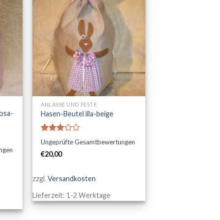
AUF DIE
STE
WUNSCHLISTE
+
ANLÄSSE UND FESTE
osa-
Hasen-Beutel lila-beige
Bewertet
Ungeprüfte Gesamtbewertungen
mit
ngen
€
20,00
2.97
von 5
zzgl.
Versandkosten
Lieferzeit:
1-2 Werktage