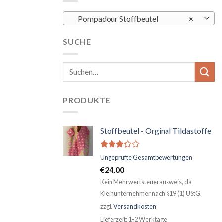
Pompadour Stoffbeutel
×
SUCHE
PRODUKTE
Stoffbeutel - Orginal Tildastoffe
Bewertet
Ungeprüfte Gesamtbewertungen
mit
€
24,00
3.04
von 5
Kein Mehrwertsteuerausweis, da
Kleinunternehmer nach §19 (1) UStG.
zzgl.
Versandkosten
Lieferzeit:
1-2 Werktage