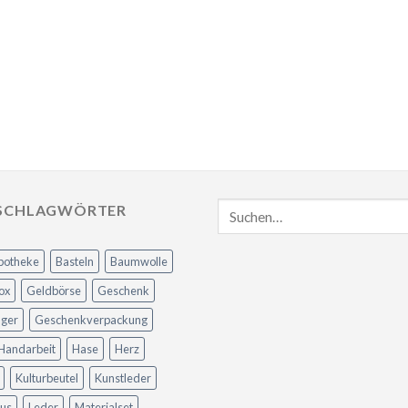
SCHLAGWÖRTER
potheke
Basteln
Baumwolle
ox
Geldbörse
Geschenk
ger
Geschenkverpackung
Handarbeit
Hase
Herz
Kulturbeutel
Kunstleder
us
Leder
Materialset