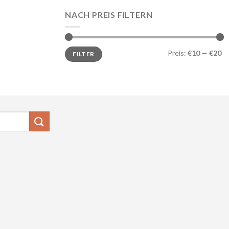
NACH PREIS FILTERN
Min.
Max.
Preis:
€10
—
€20
FILTER
Preis
Preis