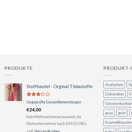
PRODUKTE
PRODUKT-
Acufactum
A
Stoffbeutel - Orginal Tildastoffe
Dekoration
F
Bewertet
Ungeprüfte Gesamtbewertungen
Geschenkanhän
mit
€
24,00
3.04
grau
grün
von 5
Kein Mehrwertsteuerausweis, da
Kosmetiktasche
Kleinunternehmer nach §19 (1) UStG.
zzgl.
Versandkosten
Käfer
Landha