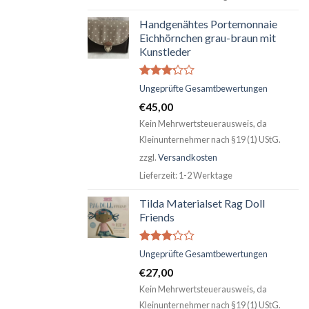
Handgenähtes Portemonnaie
Eichhörnchen grau-braun mit
Kunstleder
Bewertet
Ungeprüfte Gesamtbewertungen
mit
€
45,00
2.99
von 5
Kein Mehrwertsteuerausweis, da
Kleinunternehmer nach §19 (1) UStG.
zzgl.
Versandkosten
Lieferzeit:
1-2 Werktage
Tilda Materialset Rag Doll
Friends
Bewertet
Ungeprüfte Gesamtbewertungen
mit
€
27,00
2.98
von 5
Kein Mehrwertsteuerausweis, da
Kleinunternehmer nach §19 (1) UStG.