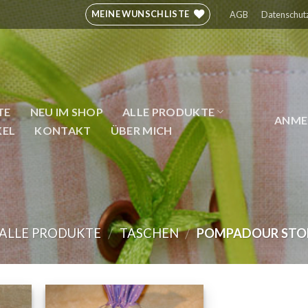
MEINE WUNSCHLISTE
AGB
Datenschut
TE
NEU IM SHOP
ALLE PRODUKTE
ANMEL
KEL
KONTAKT
ÜBER MICH
ALLE PRODUKTE
TASCHEN
POMPADOUR STO
/
/