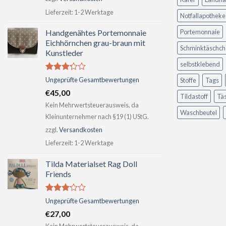
Lieferzeit:
1-2 Werktage
Notfallapotheke
Handgenähtes Portemonnaie
Portemonnaie
Eichhörnchen grau-braun mit
Schminktäschch
Kunstleder
selbstklebend
Bewertet
Ungeprüfte Gesamtbewertungen
Stoffe
Tags
mit
€
45,00
2.99
Tildastoff
Tä
von 5
Kein Mehrwertsteuerausweis, da
Waschbeutel
Kleinunternehmer nach §19 (1) UStG.
zzgl.
Versandkosten
Lieferzeit:
1-2 Werktage
Tilda Materialset Rag Doll
Friends
Bewertet
Ungeprüfte Gesamtbewertungen
mit
€
27,00
2.98
von 5